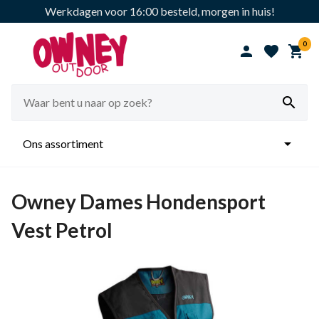
Werkdagen voor 16:00 besteld, morgen in huis!
0





Ons assortiment
Owney Dames Hondensport
Vest Petrol